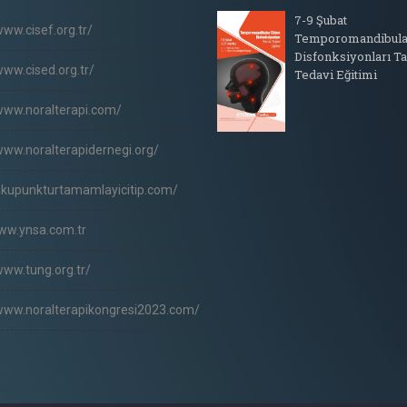
7-9 Şubat
www.cisef.org.tr/
Temporomandibula
Disfonksiyonları Ta
www.cised.org.tr/
Tedavi Eğitimi
www.noralterapi.com/
www.noralterapidernegi.org/
/akupunkturtamamlayicitip.com/
www.ynsa.com.tr
www.tung.org.tr/
/www.noralterapikongresi2023.com/