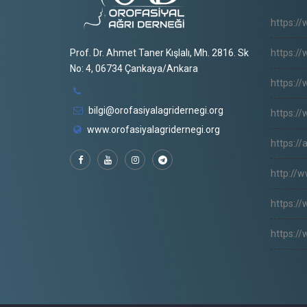
https://
Prof. Dr. Ahmet Taner Kışlalı, Mh. 2816. Sk
https://
No: 4, 06734 Çankaya/Ankara
https://
bilgi@orofasiyalagridernegi.org
https://
www.orofasiyalagridernegi.org
https:/
http://
https://
https:/