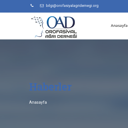
bilgi@orofasiyalagridernegi.org
Anasayfa
Haberler
Anasayfa